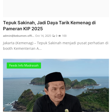
Tepuk Sakinah, Jadi Daya Tarik Kemenag di
Pameran KIP 2025
admin@kebumen-offi...
Oct 14, 2025
0
100
Jakarta (Kemenag) – Tepuk Sakinah menjadi pusat perhatian di
booth Kementerian A...
Feeds Info Madrasah