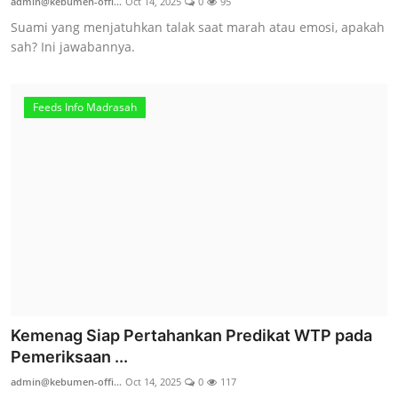
admin@kebumen-offi...
Oct 14, 2025
0
95
Suami yang menjatuhkan talak saat marah atau emosi, apakah
sah? Ini jawabannya.
Feeds Info Madrasah
Kemenag Siap Pertahankan Predikat WTP pada
Pemeriksaan ...
admin@kebumen-offi...
Oct 14, 2025
0
117