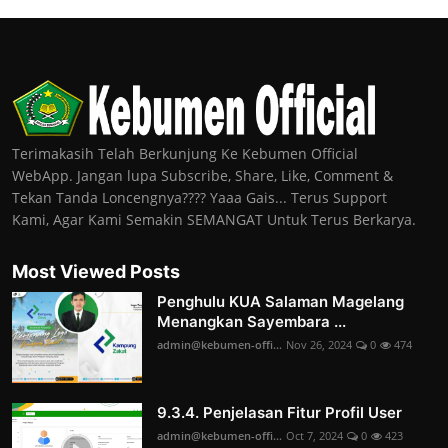
Terimakasih Telah Berkunjung Ke Kebumen Official
WebApp. Jangan lupa Subscribe, Share, Like, Comment &
Tekan Tanda Loncengnya???? Yaaa Gais... Terus Support
Kami, Agar Kami Semakin SEMANGAT Untuk Terus Berkarya.
Most Viewed Posts
Penghulu KUA Salaman Magelang
Menangkan Sayembara ...
admin@kebumen-offi...
Nov 26, 2024
0
474
9.3.4. Penjelasan Fitur Profil User
admin@kebumen-offi...
Oct 7, 2024
0
423