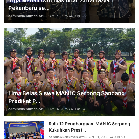
Tiga Medali OSN Nasional, Antar MAN 1
Pekanbaru se...
admin@kebumen-offi...
Oct 14, 2025
0
138
Lima Belas Siswa MAN IC Serpong Sandang
Predikat P...
admin@kebumen-offi...
Oct 14, 2025
0
94
Raih 12 Penghargaan, MAN IC Serpong
Kukuhkan Prest...
admin@kebumen-offi...
Oct 14, 2025
0
93