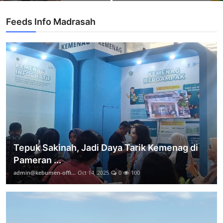
Feeds Info Madrasah
Tepuk Sakinah, Jadi Daya Tarik Kemenag di
Pameran ...
admin@kebumen-offi...
Oct 14, 2025
0
100