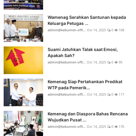
Wamenag Serahkan Santunan kepada
Keluarga Petugas ...
admin@kebumen-offi...
Oct 14, 2025
0
108
Suami Jatuhkan Talak saat Emosi,
Apakah Sah?
admin@kebumen-offi...
Oct 14, 2025
0
95
Kemenag Siap Pertahankan Predikat
WTP pada Pemerik...
admin@kebumen-offi...
Oct 14, 2025
0
117
Kemenag dan Diaspora Bahas Rencana
Wujudkan Pusat ...
admin@kebumen-offi...
Oct 14, 2025
0
176