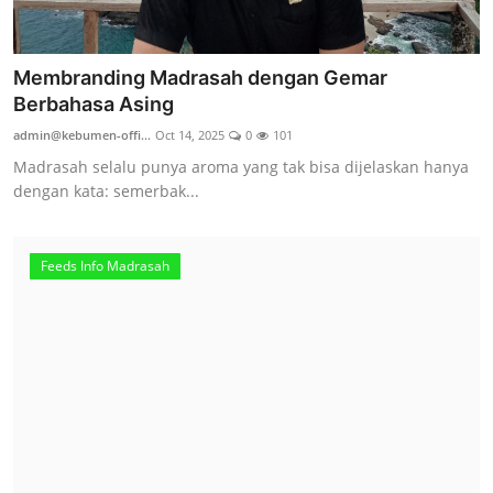
Membranding Madrasah dengan Gemar
Berbahasa Asing
admin@kebumen-offi...
Oct 14, 2025
0
101
Madrasah selalu punya aroma yang tak bisa dijelaskan hanya
dengan kata: semerbak...
Feeds Info Madrasah