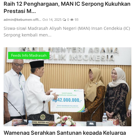
Raih 12 Penghargaan, MAN IC Serpong Kukuhkan
Prestasi M...
admin@kebumen-offi...
Oct 14, 2025
0
93
Siswa-siswi Madrasah Aliyah Negeri (MAN) Insan Cendekia (IC)
Serpong kembali men...
Feeds Info Madrasah
Wamenag Serahkan Santunan kepada Keluarga