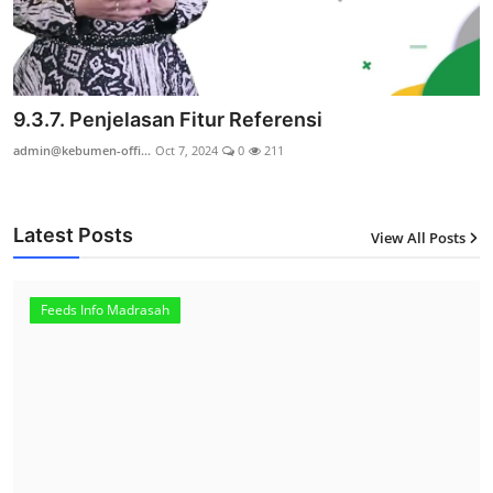
9.3.5. Penjelasan Fitur Dashboard
admin@kebumen-offi...
Oct 7, 2024
0
249
Latest Posts
View All Posts
12
Feeds Info Madrasah