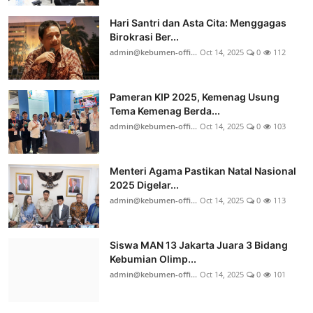
Hari Santri dan Asta Cita: Menggagas
Birokrasi Ber...
admin@kebumen-offi...
Oct 14, 2025
0
112
Pameran KIP 2025, Kemenag Usung
Tema Kemenag Berda...
admin@kebumen-offi...
Oct 14, 2025
0
103
Menteri Agama Pastikan Natal Nasional
2025 Digelar...
admin@kebumen-offi...
Oct 14, 2025
0
113
Siswa MAN 13 Jakarta Juara 3 Bidang
Kebumian Olimp...
admin@kebumen-offi...
Oct 14, 2025
0
101