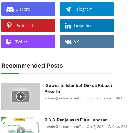
Discord
Telegram
Pinterest
Linkedin
Twitch
VK
Recommended Posts
'Gowes to Istanbul' Diikuti Ribuan
Peserta
admin@kebumen-offi...
Jun 8, 2025
0
173
9.3.8. Penjelasan Fitur Laporan
admin@kebumen-offi...
Oct 7, 2024
0
203