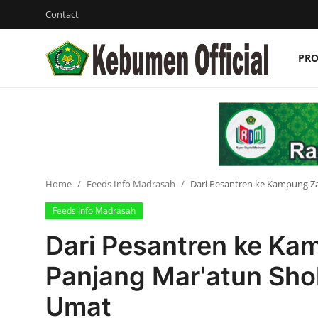
Contact
PRO
Login
Register
Contact
Profil
Raport Digital Madrasah
Home
Feeds Info Madrasah
Dari Pesantren ke Kampung Z
Feeds Info Madrasah
Cloud Drive
Dari Pesantren ke Ka
CBT
Panjang Mar'atun Sh
Bank Soal
Umat
Registrasi