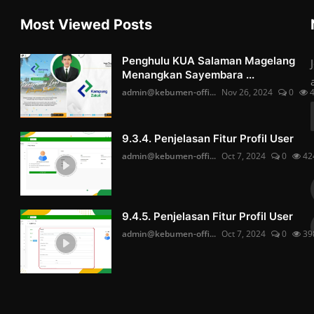
Most Viewed Posts
Penghulu KUA Salaman Magelang
Menangkan Sayembara ...
admin@kebumen-offi...
Nov 26, 2024
0
4
9.3.4. Penjelasan Fitur Profil User
admin@kebumen-offi...
Oct 7, 2024
0
42
9.4.5. Penjelasan Fitur Profil User
admin@kebumen-offi...
Oct 7, 2024
0
39