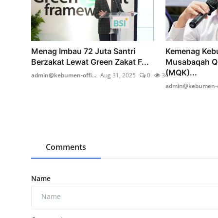
Menag Imbau 72 Juta Santri
Kemenag Kebu
Berzakat Lewat Green Zakat F...
Musabaqah Qir
(MQK)...
admin@kebumen-offi...
Aug 31, 2025
0
34
admin@kebumen-of
Comments
Name