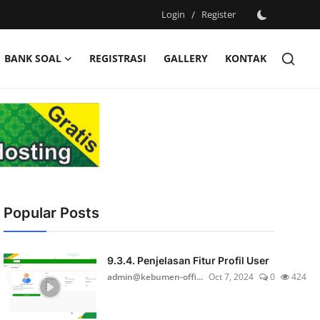
Login
/
Register
BANK SOAL
REGISTRASI
GALLERY
KONTAK
Popular Posts
9.3.4. Penjelasan Fitur Profil User
admin@kebumen-offi...
Oct 7, 2024
0
424