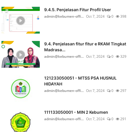
9.4.5. Penjelasan Fitur Profil User
admin@kebumen-offi...
Oct 7, 2024
0
398
9.4. Penjelasan fitur fitur e RKAM Tingkat
Madrasa...
admin@kebumen-offi...
Oct 7, 2024
0
329
121233050051 - MTSS PSA HUSNUL
HIDAYAH
admin@kebumen-offi...
Oct 7, 2024
0
297
111133050001 - MIN 2 Kebumen
admin@kebumen-offi...
Oct 7, 2024
0
291