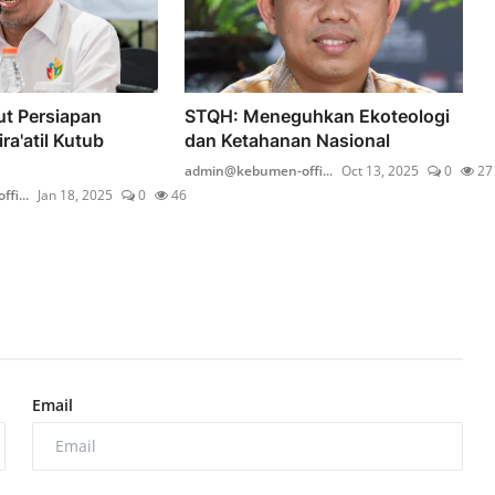
t Persiapan
STQH: Meneguhkan Ekoteologi
a'atil Kutub
dan Ketahanan Nasional
admin@kebumen-offi...
Oct 13, 2025
0
27
fi...
Jan 18, 2025
0
46
Email