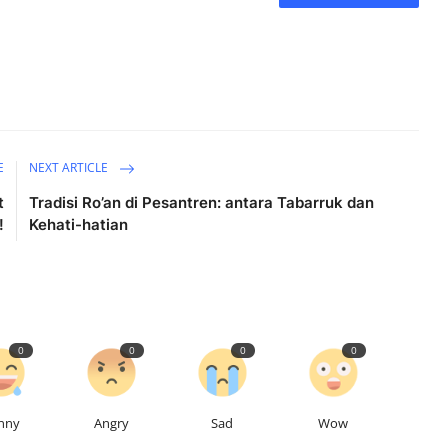
E
NEXT ARTICLE
t
Tradisi Ro’an di Pesantren: antara Tabarruk dan
!
Kehati-hatian
0
0
0
0
nny
Angry
Sad
Wow