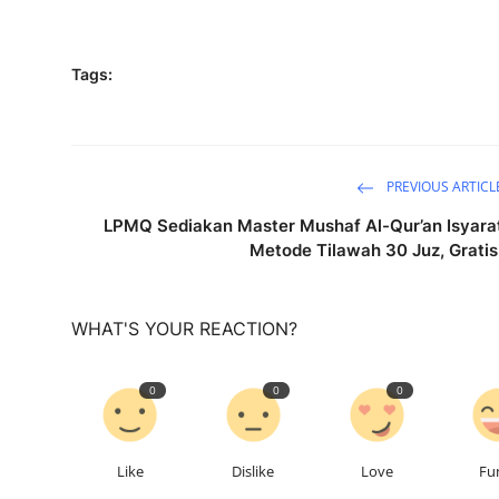
Tags:
PREVIOUS ARTICL
LPMQ Sediakan Master Mushaf Al-Qur’an Isyara
Metode Tilawah 30 Juz, Gratis
WHAT'S YOUR REACTION?
0
0
0
Like
Dislike
Love
Fu