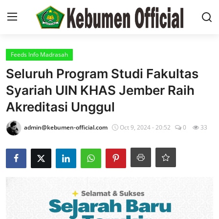
Login
Register
Feeds Info Madrasah
Seluruh Program Studi Fakultas
Contact
Syariah UIN KHAS Jember Raih
Profil
Akreditasi Unggul
Raport Digital Madrasah
admin@kebumen-official.com
Oct 9, 2024 - 20:52
0
33
Cloud Drive
CBT
Bank Soal
Registrasi