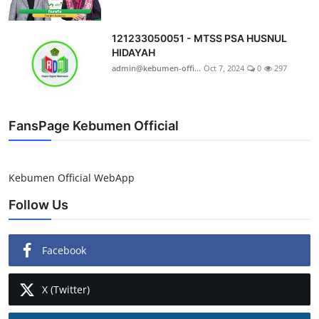
121233050051 - MTSS PSA HUSNUL
HIDAYAH
admin@kebumen-offi...
Oct 7, 2024
0
297
FansPage Kebumen Official
Kebumen Official WebApp
Follow Us
Facebook
X (Twitter)