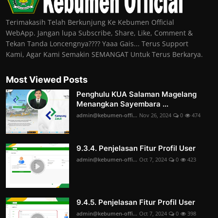
Terimakasih Telah Berkunjung Ke Kebumen Official
WebApp. Jangan lupa Subscribe, Share, Like, Comment &
Tekan Tanda Loncengnya???? Yaaa Gais... Terus Support
Kami, Agar Kami Semakin SEMANGAT Untuk Terus Berkarya.
Most Viewed Posts
Penghulu KUA Salaman Magelang
Menangkan Sayembara ...
admin@kebumen-offi...
Nov 26, 2024
0
474
9.3.4. Penjelasan Fitur Profil User
admin@kebumen-offi...
Oct 7, 2024
0
423
9.4.5. Penjelasan Fitur Profil User
admin@kebumen-offi...
Oct 7, 2024
0
398