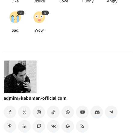
Like
Dislike
Love
Funny
Angry
0
0
Sad
Wow
admin@kebumen-official.com